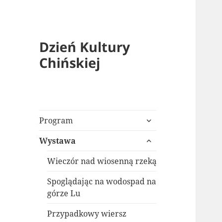
Dzień Kultury
Chińskiej
rozwiń
Program
menu
rozwiń
potomne
Wystawa
menu
potomne
Wieczór nad wiosenną rzeką
Spoglądając na wodospad na
górze Lu
Przypadkowy wiersz