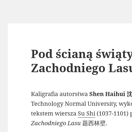
Pod ścianą świąt
Zachodniego Las
Kaligrafia autorstwa
Shen Haihui
Technology Normal University, wy
tekstem wiersza
Su Shi
(1037-1101) 
Zachodniego Lasu
题西林壁.