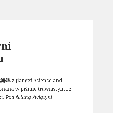
yni
u
 沈海晖
z Jiangxi Science and
konana w
piśmie trawiastym
i z
pt.
Pod ścianą świątyni