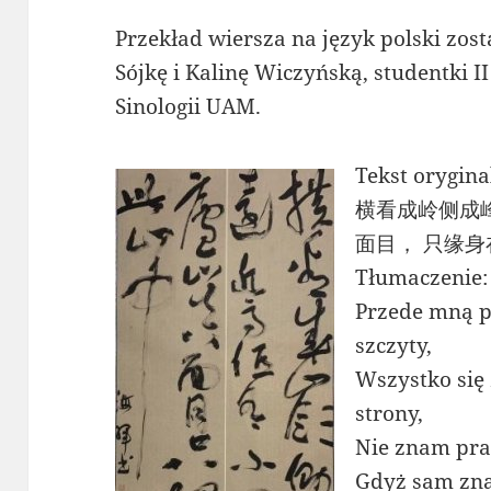
Przekład wiersza na język polski zo
Sójkę i Kalinę Wiczyńską, studentki I
Sinologii UAM.
Tekst orygina
横看成岭侧成
面目， 只缘
Tłumaczenie:
Przede mną p
szczyty,
Wszystko się 
strony,
Nie znam pra
Gdyż sam zna