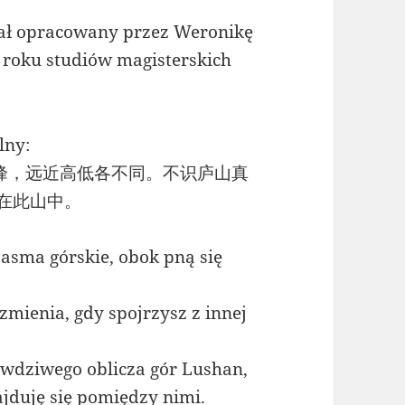
stał opracowany przez Weronikę
I roku studiów magisterskich
lny:
峰，远近高低各不同。不识庐山真
身在此山中。
asma górskie, obok pną się
zmienia, gdy spojrzysz z innej
wdziwego oblicza gór Lushan,
jduję się pomiędzy nimi.