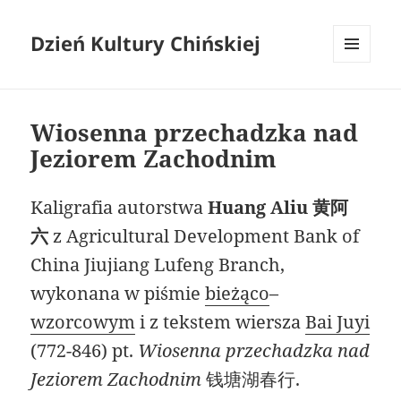
Dzień Kultury Chińskiej
MENU
I
WIDGETY
Wiosenna przechadzka nad
Jeziorem Zachodnim
Kaligrafia autorstwa
Huang Aliu 黄阿
六
z Agricultural Development Bank of
China Jiujiang Lufeng Branch,
wykonana w piśmie
bieżąco
–
wzorcowym
i z tekstem wiersza
Bai Juyi
(772-846) pt.
Wiosenna przechadzka nad
Jeziorem Zachodnim
钱塘湖春行.