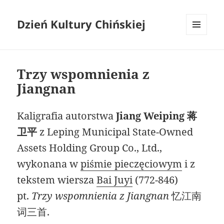
Dzień Kultury Chińskiej
MENU
I
WIDGETY
Trzy wspomnienia z
Jiangnan
Kaligrafia autorstwa
Jiang Weiping 蒋
卫平
z Leping Municipal State-Owned
Assets Holding Group Co., Ltd.,
wykonana w
piśmie pieczęciowym
i z
tekstem wiersza
Bai Juyi
(772-846)
pt.
Trzy wspomnienia z Jiangnan
忆江南
词三首.