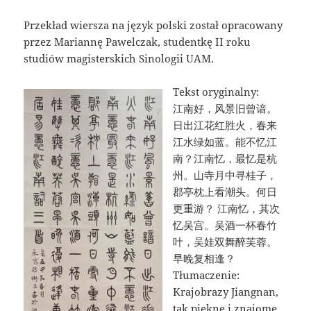
Przekład wiersza na język polski został opracowany
przez Mariannę Pawelczak, studentkę II roku
studiów magisterskich Sinologii UAM.
Tekst oryginalny:
江南好，风景旧曾谙。
日出江花红胜火，春来
江水绿如蓝。能不忆江
南？江南忆，最忆是杭
州。山寺月中寻桂子，
郡亭枕上看潮头。何日
更重游？ 江南忆，其次
忆吴宫。吴酒一杯春竹
叶，吴娃双舞醉芙蓉。
早晚复相逢？
Tłumaczenie:
Krajobrazy Jiangnan,
tak piękne i znajome.