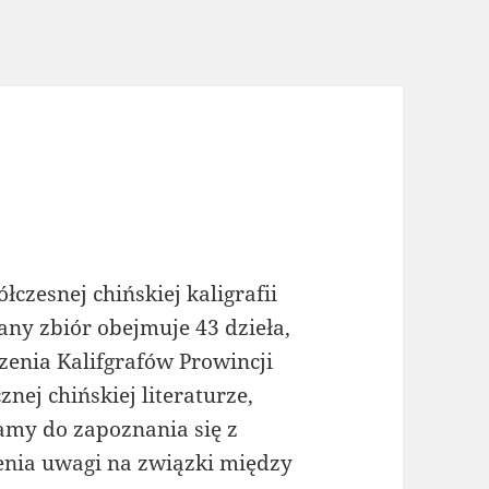
esnej chińskiej kaligrafii
any zbiór obejmuje 43 dzieła,
enia Kalifgrafów Prowincji
znej chińskiej literaturze,
camy do zapoznania się z
enia uwagi na związki między