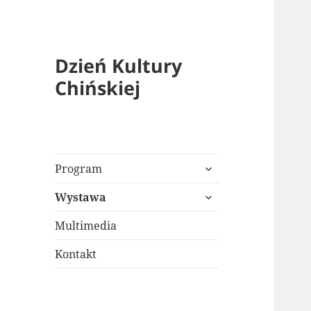
Dzień Kultury
Chińskiej
rozwiń
Program
menu
rozwiń
potomne
Wystawa
menu
potomne
Multimedia
Kontakt