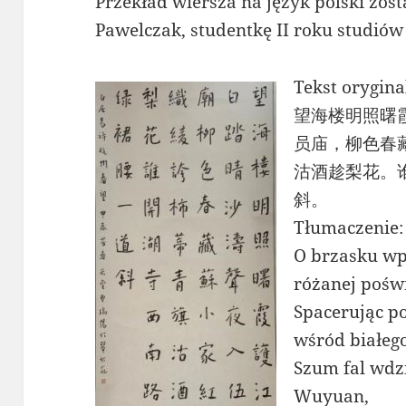
Przekład wiersza na język polski zo
Pawelczak, studentkę II roku studiów
Tekst orygina
望海楼明照曙
员庙，柳色春
沽酒趁梨花。
斜。
Tłumaczenie:
O brzasku wpa
różanej poświ
Spacerując p
wśród białego
Szum fal wdzi
Wuyuan,