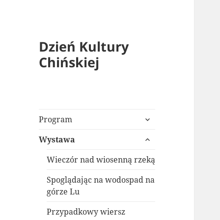
Dzień Kultury
Chińskiej
rozwiń
Program
menu
rozwiń
potomne
Wystawa
menu
potomne
Wieczór nad wiosenną rzeką
Spoglądając na wodospad na
górze Lu
Przypadkowy wiersz