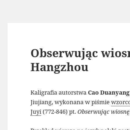
Obserwując wios
Hangzhou
Kaligrafia autorstwa
Cao Duanyan
Jiujiang, wykonana w piśmie
wzor
Juyi
(772-846) pt.
Obserwując wiosn