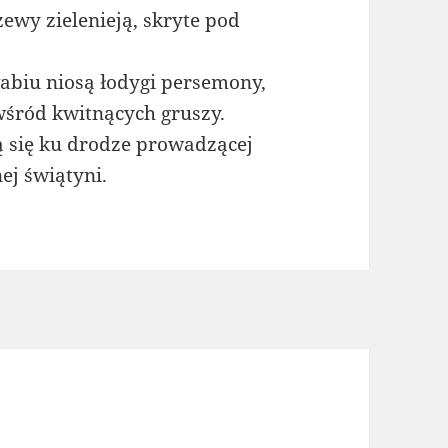
ewy zielenieją, skryte pod
abiu niosą łodygi persemony,
śród kwitnących gruszy.
ą się ku drodze prowadzącej
j świątyni.