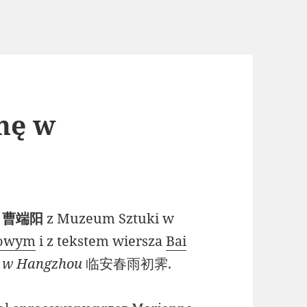
nę w
g 曹端阳
z Muzeum Sztuki w
cowym
i z tekstem wiersza
Bai
ę w Hangzhou
临安春雨初霁.