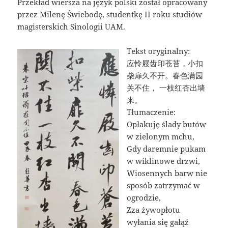
Przekład wiersza na język polski został opracowany
przez Milenę Świebodę, studentkę II roku studiów
magisterskich Sinologii UAM.
Tekst oryginalny:
应怜屐齿印苍苔，小扣
柴扉久不开。春色满园
关不住， 一枝红杏出墙
来。
Tłumaczenie:
Opłakuję ślady butów
w zielonym mchu,
Gdy daremnie pukam
w wiklinowe drzwi,
Wiosennych barw nie
sposób zatrzymać w
ogrodzie,
Zza żywopłotu
wyłania się gałąź