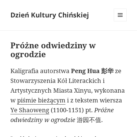
Dzień Kultury Chińskiej
MENU
I
WIDGETY
Próżne odwiedziny w
ogrodzie
Kaligrafia autorstwa
Peng Hua 彭华
ze
Stowarzyszenia Kół Literackich i
Artystycznych Miasta Xinyu, wykonana
w
piśmie bieżącym
i z tekstem wiersza
Ye Shaoweng
(1100-1151) pt.
Próżne
odwiedziny w ogrodzie
游园不值.